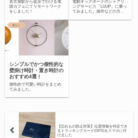
Raffine」が超便利でし
名古屋駅から徒歩で行ける電
電動キックボードのシャアリ
た！
源カフェにてリモートワーク
ングサービス「LUUP」に乗っ
をしました！
てみました。操作などの方法
も簡単にまとめました。
暮らし
シンプルでかつ個性的な
壁掛け時計・置き時計の
おすすめ4選！
個性的で可愛い時計をまとめ
てみました。
【忘れもの防止対策】位置情報を特定でき
るトラッキングカード(GPS)をスマホに付
けました