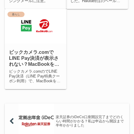
シングメールに注意。
した。Haluta特注のペールグ
レーリノリウムはマッドで柔
らかい色味でおすすめです。
暮らし
ビックカメラ.comで
LINE Pay決済が表示さ
れない？MacBookを買
おうとしたときに表示さ
ビックカメラ.comのでLINE
れなかった理由を調べた
Pay決済（LINE Pay特典クー
ポン利用）で、MacBookを購
入しようとしたけど、購入で
きなかった理由を記録しま
す。
楽天証券のiDeCo口座開設完了までどのく
らい時間がかかる？私は申込から開設まで
半年かかりました