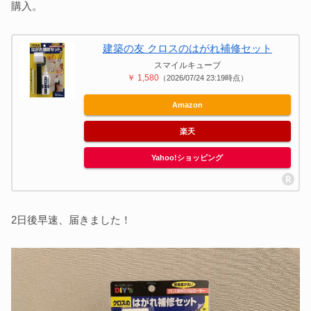
購入。
建築の友 クロスのはがれ補修セット
スマイルキューブ
￥ 1,580
（2026/07/24 23:19時点）
Amazon
楽天
Yahoo!ショッピング
2日後早速、届きました！