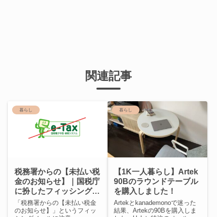
関連記事
暮らし
暮らし
税務署からの【未払い税
【1K一人暮らし】Artek
金のお知らせ】｜国税庁
90Bのラウンドテーブル
に扮したフィッシングメ
を購入しました！
ールに注意
「税務署からの【未払い税金
Artekとkanademonoで迷った
のお知らせ】」というフィッ
結果、Artekの90Bを購入しま