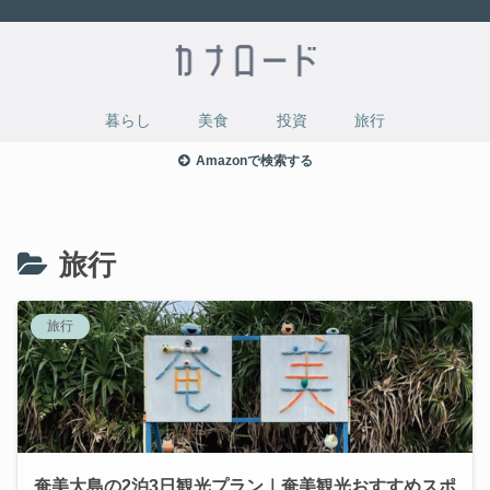
暮らし
美食
投資
旅行
Amazonで検索する
旅行
旅行
奄美大島の2泊3日観光プラン｜奄美観光おすすめスポ