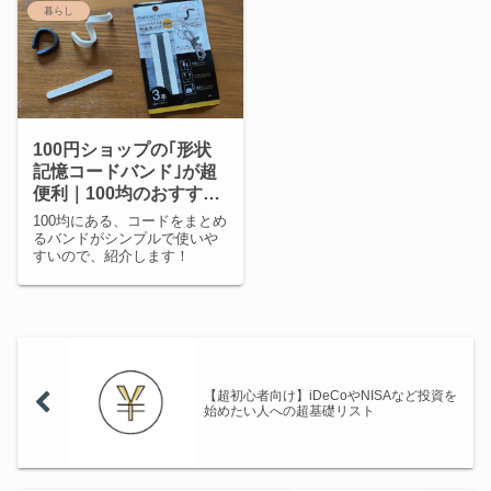
暮らし
100円ショップの｢形状
記憶コードバンド｣が超
便利｜100均のおすすめ
活用術
100均にある、コードをまとめ
るバンドがシンプルで使いや
すいので、紹介します！
【超初心者向け】iDeCoやNISAなど投資を
始めたい人への超基礎リスト