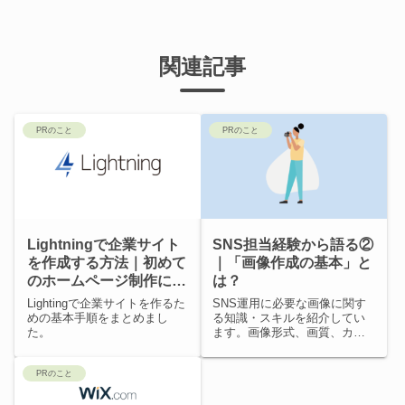
関連記事
PRのこと
PRのこと
Lightningで企業サイト
SNS担当経験から語る②
を作成する方法｜初めて
｜「画像作成の基本」と
のホームページ制作にお
は？
すすめ
Lightingで企業サイトを作るた
SNS運用に必要な画像に関す
めの基本手順をまとめまし
る知識・スキルを紹介してい
た。
ます。画像形式、画質、カラ
ーモードなど、実際にあった
話とともに書いています。
PRのこと