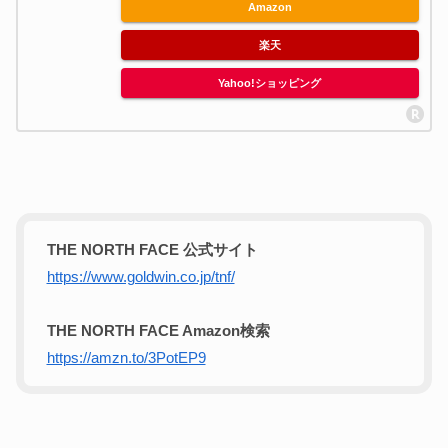
Amazon
楽天
Yahoo!ショッピング
THE NORTH FACE 公式サイト
https://www.goldwin.co.jp/tnf/
THE NORTH FACE Amazon検索
https://amzn.to/3PotEP9